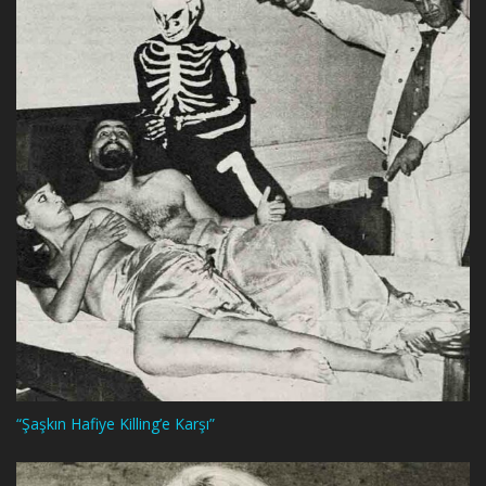
“Şaşkın Hafiye Killing’e Karşı”