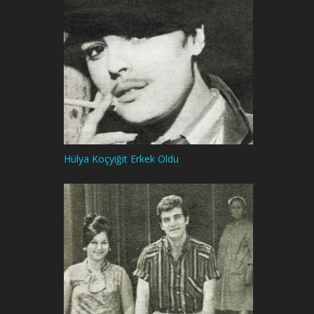
Hülya Koçyiğit Erkek Oldu