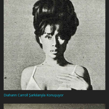
Diahann Carroll Şarkılarıyla Konuşuyor