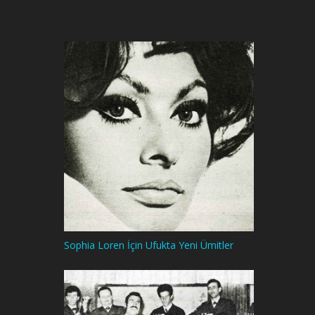
Sophia Loren İçin Ufukta Yeni Ümitler