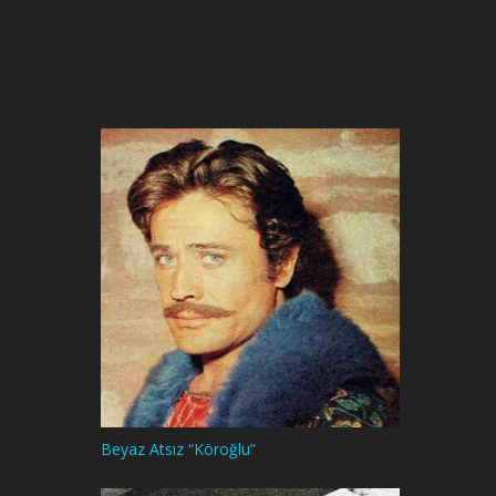
Beyaz Atsız “Köroğlu”