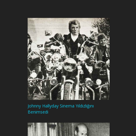
Johnny Hallyday Sinema Yıldızlığını
Benimsedi