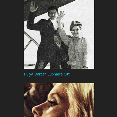
Hülya Darcan Lübnan’a Gitti