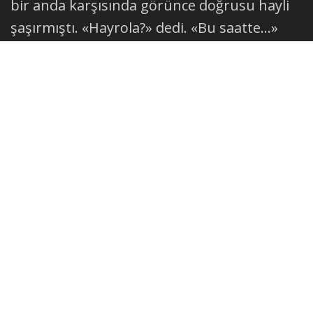
bir anda karşısında görünce doğrusu hayli
şaşırmıştı. «Hayrola?» dedi. «Bu saatte…»