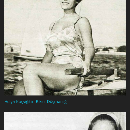
Hülya Koçyiğit’in Bikini Düşmanlığı