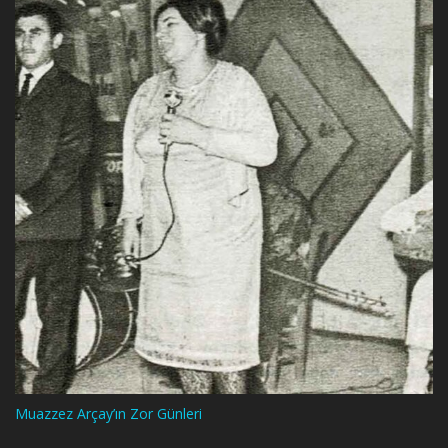
Muazzez Arçay’ın Zor Günleri