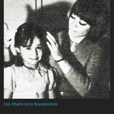
Esin Afşar’ın Gözü Beyazperdede