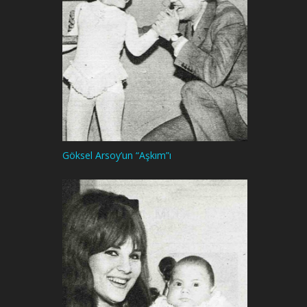
Göksel Arsoy’un “Aşkım”ı