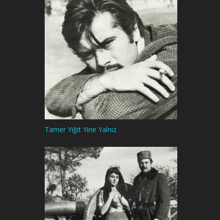
Tamer Yiğit Yine Yalnız