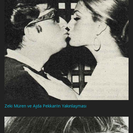
Zeki Müren ve Ajda Pekkan’ın Yakınlaşması