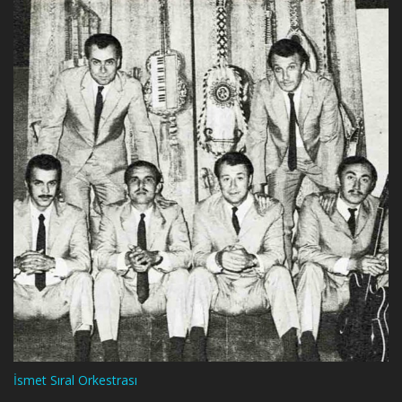
İsmet Sıral Orkestrası