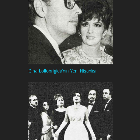
Gina Lollobrigida’nın Yeni Nişanlısı