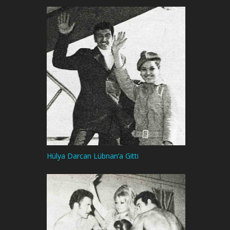
Hülya Darcan Lübnan’a Gitti