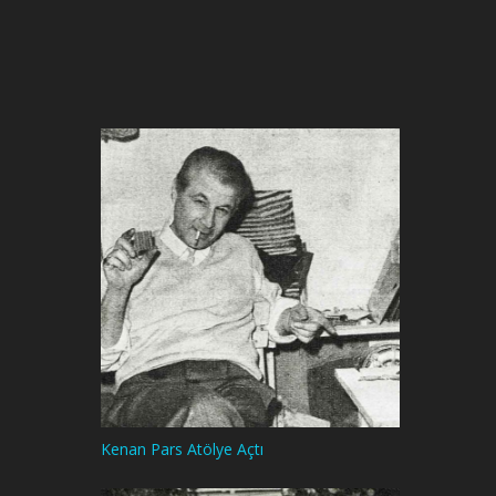
Kenan Pars Atölye Açtı