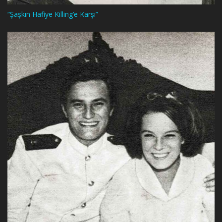
“Şaşkın Hafiye Killing’e Karşı”