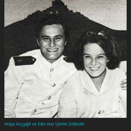
Hülya Koçyiğit ve Ediz Hun İçlerini Döktüler