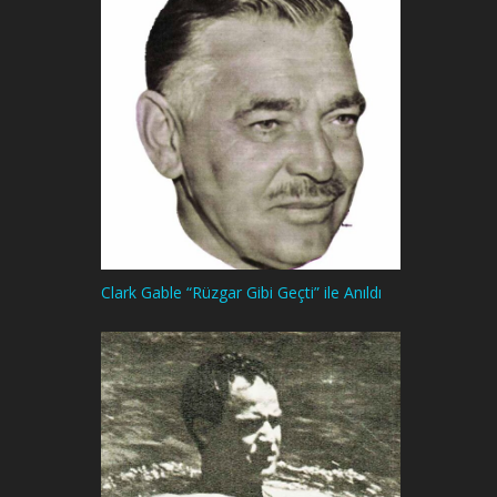
Clark Gable “Rüzgar Gibi Geçti” ile Anıldı