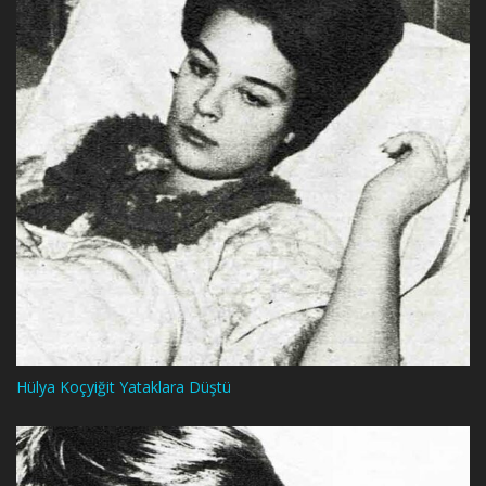
Hülya Koçyiğit Yataklara Düştü