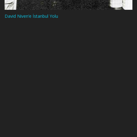
David Niven’e İstanbul Yolu