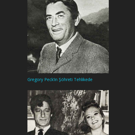
Gregory Peck’in Şöhreti Tehlikede