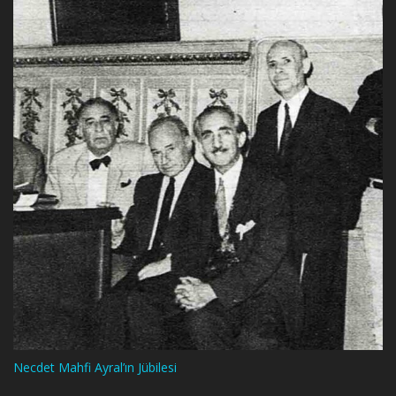
Necdet Mahfi Ayral’ın Jübilesi