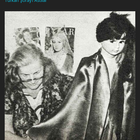
Türkan Şoray’ı Astılar