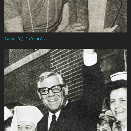
Tamer Yiğit’in Yeni Aşkı