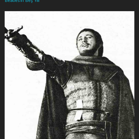
Beatles’ın Beş Yılı