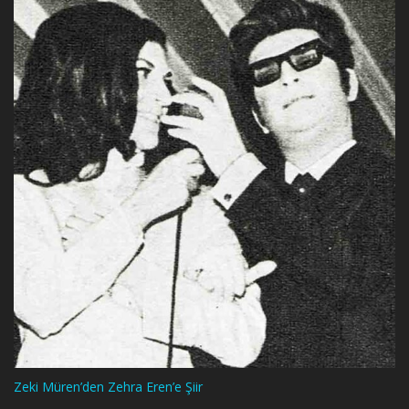
Zeki Müren’den Zehra Eren’e Şiir