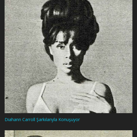
Diahann Carroll Şarkılarıyla Konuşuyor