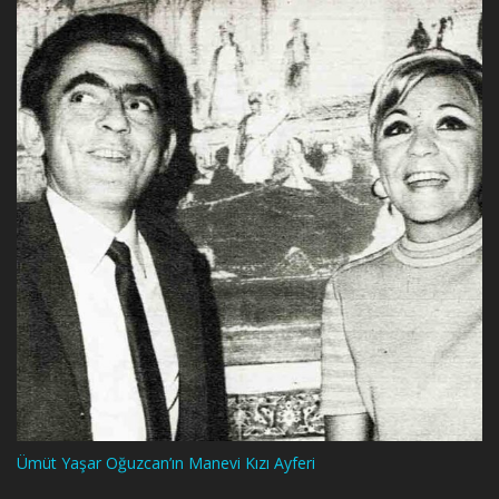
Ümüt Yaşar Oğuzcan’ın Manevi Kızı Ayferi