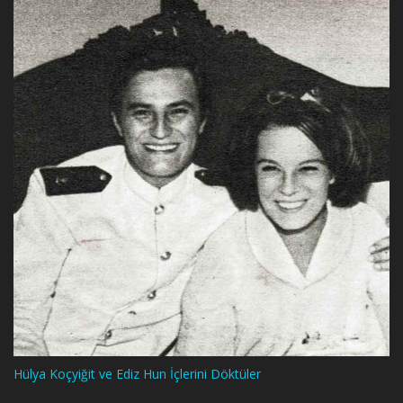
Hülya Koçyiğit ve Ediz Hun İçlerini Döktüler