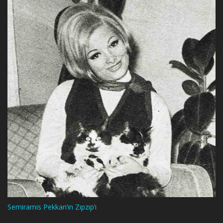
Semiramis Pekkan’ın Zıpzıp’ı