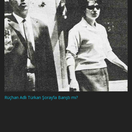
Rüçhan Adlı Türkan Şoray’la Barıştı mı?