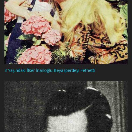
3 Yaşındaki İlker İnanoğlu Beyazperdeyi Fethetti