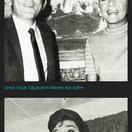
Ümüt Yaşar Oğuzcan’ın Manevi Kızı Ayferi