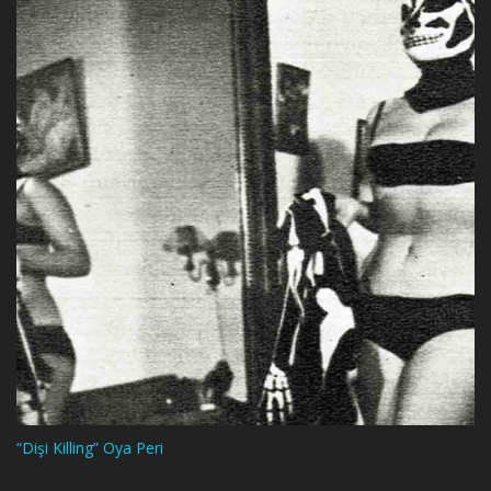
“Dişi Killing” Oya Peri