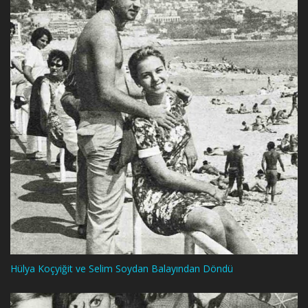
Hülya Koçyiğit ve Selim Soydan Balayından Döndü