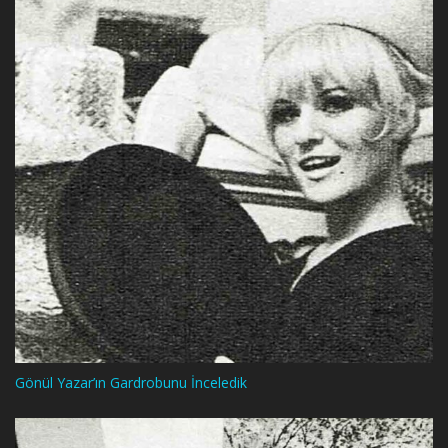
Gönül Yazar’ın Gardrobunu İnceledik