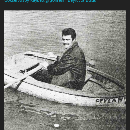
Göksel Arsoy Kaybettiği Şöhretini Beyrut’ta Buldu