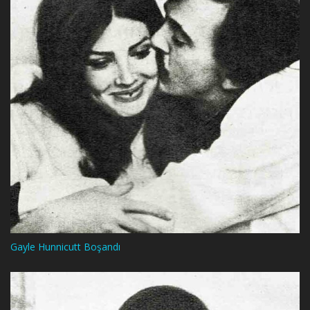
Gayle Hunnicutt Boşandı