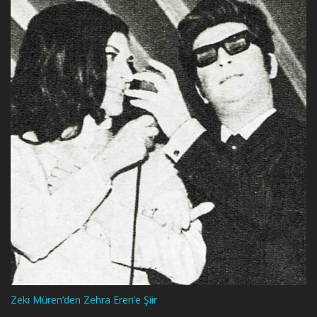
Zeki Müren’den Zehra Eren’e Şiir