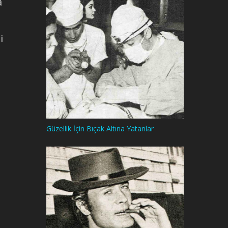
a
i
Güzellik İçin Bıçak Altına Yatanlar