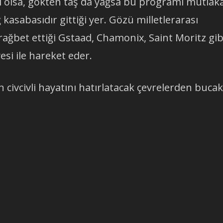
ağlı olsa, gökten taş da yağsa bu programı mutlak
 kasabasıdır gittiği yer. Gözü milletlerarası
rağbet ettiği Gstaad, Chamonix, Saint Moritz gib
esi ile hareket eder.
n civcivli hayatını hatırlatacak çevrelerden bucak