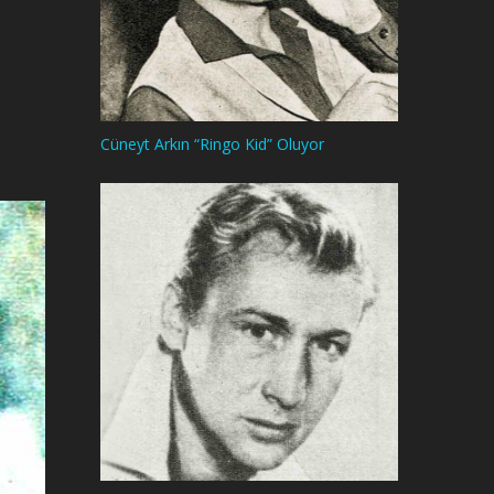
Cüneyt Arkın “Ringo Kid” Oluyor