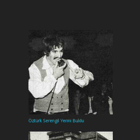
Öztürk Serengil Yerini Buldu