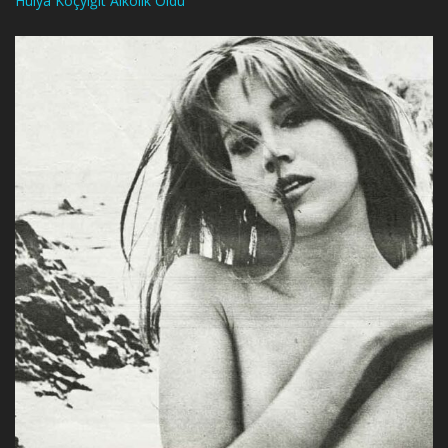
Hülya Koçyiğit Alkolik Oldu