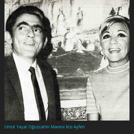
Ümüt Yaşar Oğuzcan’ın Manevi Kızı Ayferi