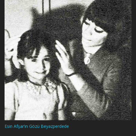
Esin Afşar’ın Gözü Beyazperdede