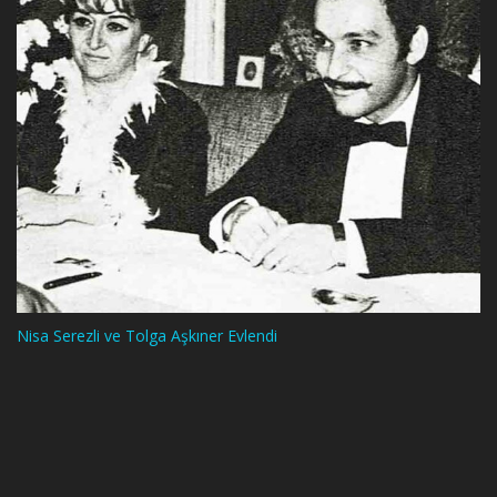
Nisa Serezli ve Tolga Aşkıner Evlendi