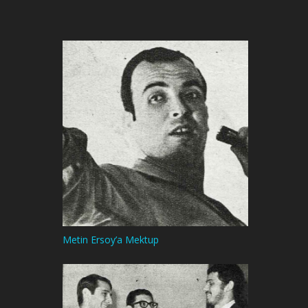
Metin Ersoy’a Mektup