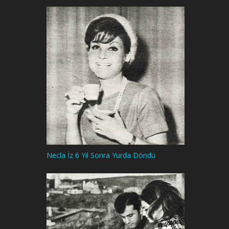
Necla İz 6 Yıl Sonra Yurda Döndü