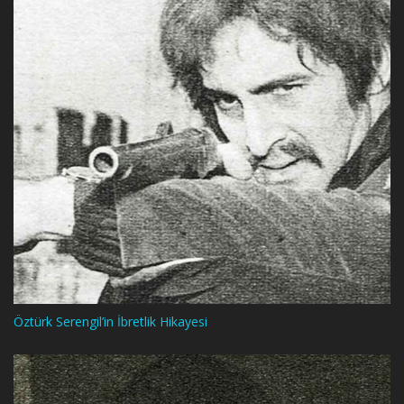
Öztürk Serengil’in İbretlik Hikayesi