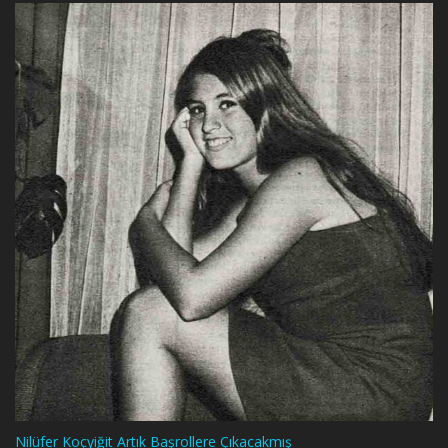
Nilüfer Koçyiğit Artık Başrollere Çıkacakmış