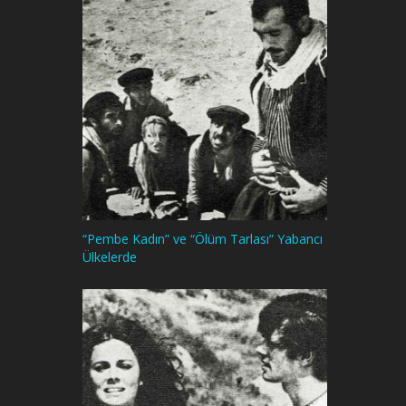
“Pembe Kadın” ve “Ölüm Tarlası” Yabancı
Ülkelerde