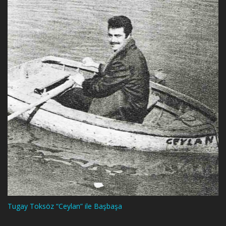
Tugay Toksöz “Ceylan” ile Başbaşa