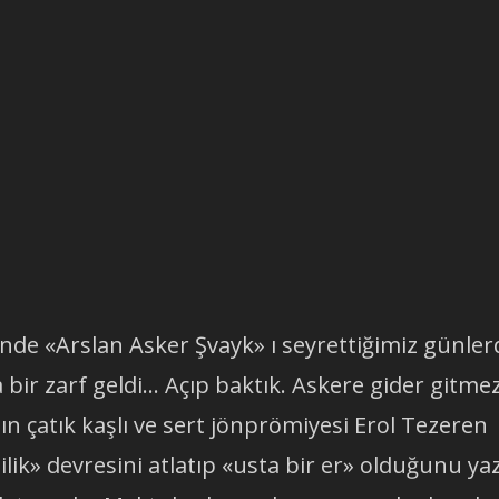
de «Arslan Asker Şvayk» ı seyrettiğimiz günler
bir zarf geldi… Açıp baktık. Askere gider gitme
n çatık kaşlı ve sert jönprömiyesi Erol Tezeren
ik» devresini atlatıp «usta bir er» olduğunu ya