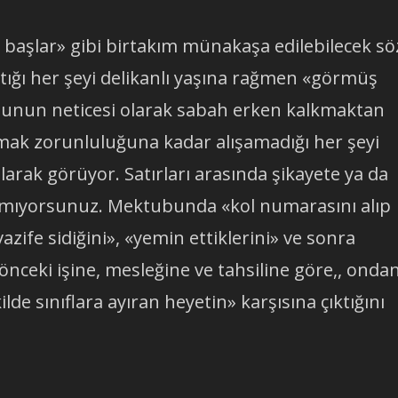
k başlar» gibi birtakım münakaşa edilebilecek sö
aştığı her şeyi delikanlı yaşına rağmen «görmüş
 Bunun neticesi olarak sabah erken kalkmaktan
mak zorunluluğuna kadar alışamadığı her şeyi
 olarak görüyor. Satırları arasında şikayete ya da
lamıyorsunuz. Mektubunda «kol numarasını alıp
azife sidiğini», «yemin ettiklerini» ve sonra
nceki işine, mesleğine ve tahsiline göre,, onda
lde sınıflara ayıran heyetin» karşısına çıktığını