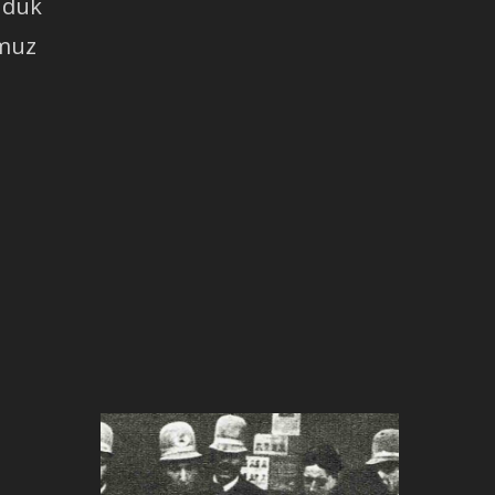
uduk
umuz