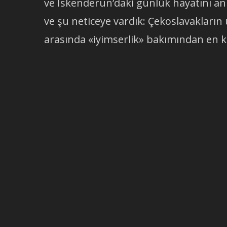
ve İskenderun’daki günlük hayatını 
ve şu neticeye vardık: Çekoslavakların
arasında «iyimserlik» bakımından en k