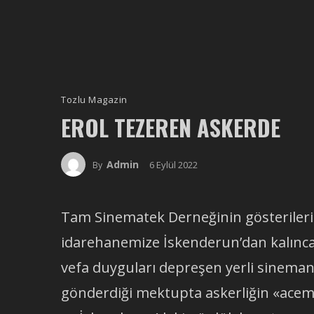
Tozlu Magazin
EROL TEZEREN ASKERDE
Admin
6 Eylül 2022
By
Tam Sinematek Derneğinin gösterilerin
idarehanemize İskenderun’dan kalınca 
vefa duyguları depreşen yerli sinemanı
gönderdiği mektupta askerliğin «acemil