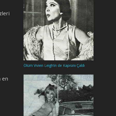
zleri
Ölüm Vivien Leigh’in de Kapısını Çaldı
n en