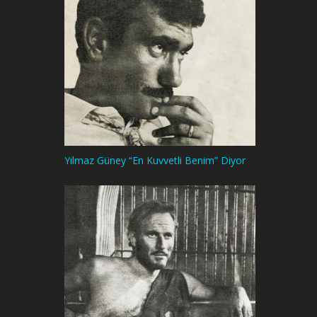
Yılmaz Güney “En Kuvvetli Benim” Diyor