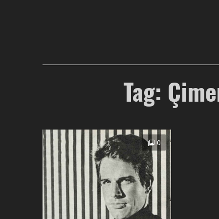
Tag: Çime
0