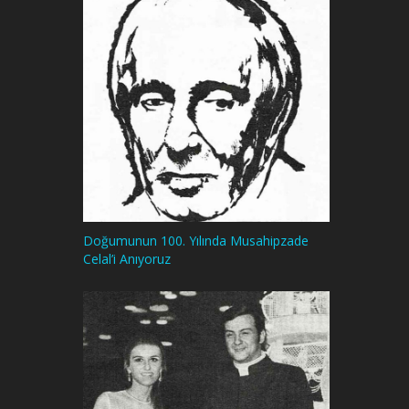
Doğumunun 100. Yılında Musahipzade
Celal’i Anıyoruz