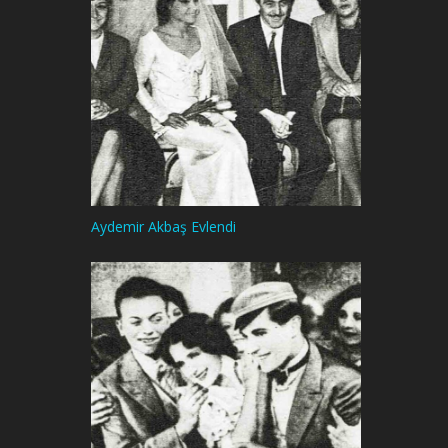
Aydemir Akbaş Evlendi