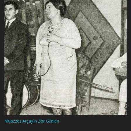
Muazzez Arçay’ın Zor Günleri