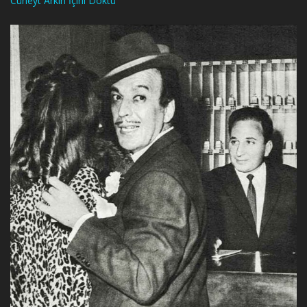
Cüneyt Arkın İçini Döktü