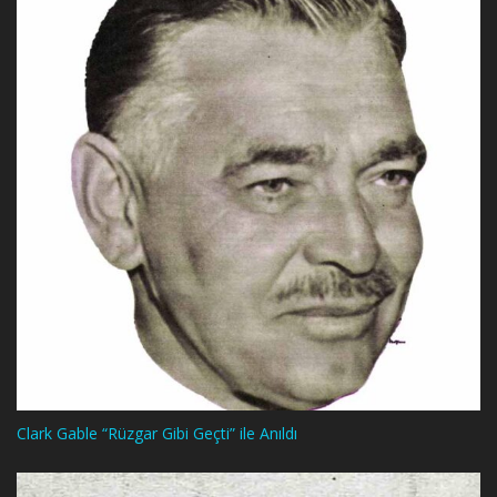
Clark Gable “Rüzgar Gibi Geçti” ile Anıldı