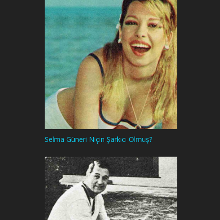
Selma Güneri Niçin Şarkıcı Olmuş?