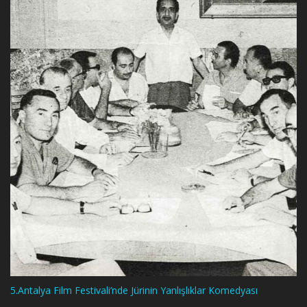
5.Antalya Film Festivali’nde Jürinin Yanlışlıklar Komedyası