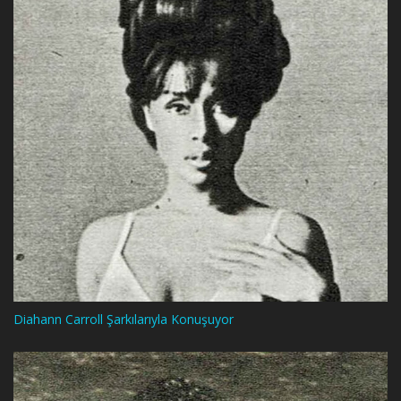
Diahann Carroll Şarkılarıyla Konuşuyor