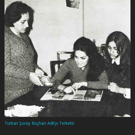
Türkan Şoray Rüçhan Adlı’yı Terketti