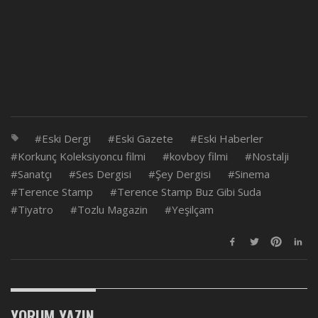
Eski Dergi
Eski Gazete
Eski Haberler
Korkunç Koleksiyoncu filmi
kovboy filmi
Nostalji
Sanatçı
Ses Dergisi
Şey Dergisi
Sinema
Terence Stamp
Terence Stamp Buz Gibi Suda
Tiyatro
Tozlu Magazin
Yeşilçam
YORUM YAZIN