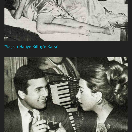
“Şaşkın Hafiye Killing’e Karşı”